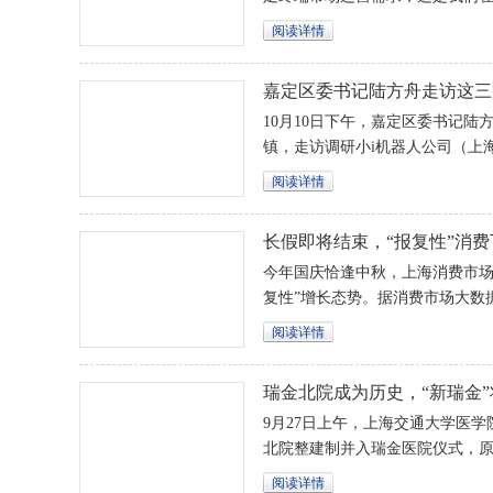
面的事情，而是要打造一个新的
阅读详情
池产业从依靠政府支持的阶段推向
嘉定区委书记陆方舟走访这三
业
10月10日下午，嘉定区委书记
镇，走访调研小i机器人公司（上
国南方航空股份有限公司上海分
阅读详情
在调研中说，营造良好服务生态
辞的责任。
长假即将结束，“报复性”消
据……
今年国庆恰逢中秋，上海消费市场
复性”增长态势。据消费市场大数
间，上海437家大型商业企业实现销售
阅读详情
瑞金北院成为历史，“新瑞金
9月27日上午，上海交通大学医
北院整建制并入瑞金医院仪式，
中心结联为瑞金医院北部院区。
阅读详情