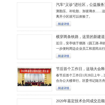
汽车“义诊”进社区，公益服
测胎压、补轮胎、加玻璃水……
离开小区就可以体验了。
阅读详情
横穿两条铁路，这里的新建道
通车
近日，安亭镇于塘路（园工路-和
一步便利周边企业员工和居民出
阅读详情
节后首个工作日，这场大会释
济、促发展”的强烈信号！
春节后首个工作日1月28日上午，
合办公大楼举行。区委书记陆方
香主持会议，区人大常委会主任
阅读详情
文杰出席会议。
2020年嘉定技术合同成交总额同