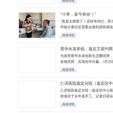
阅读详情
持战略性和敏捷性，聚焦核心主
力打造世界一流企业，更好牵引
“小李，多亏有你！”
海现代化建设和高质量发展作出
“真是太谢谢了！还好有你们，医
亭镇方泰社区居委会接到居民褚
阅读详情
​普华永道牵线，嘉定又签约
先企业
为发挥普华永道创新生态圈优势
各端优势，实现合作共赢，3月2
科技发展有限公司、普华永道中
阅读详情
活动在深圳举行。
仁济医院嘉定分院（嘉定区中
建启动桩基施工，设置停车位1
仁济医院嘉定分院（嘉定区中心
程项目于去年底开工。记者日前
后，目前该项目一标段建设已经
阅读详情
工程项目有了实质性推进。