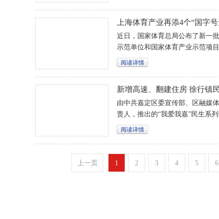
上海体育产业再添4个“国字号
目入选！
近日，国家体育总局公布了新一
示范单位和国家体育产业示范项目
中，嘉定区翔立方体育服务综合
阅读详情
新增高速、翻建住房 徐行镇
道”
由中共嘉定区委宣传部、区融媒体
责人，推出的“我爱我嘉”民生系
汇集民意民智，共话城市发展。上午1
阅读详情
长邵刚，与嘉融媒主持人崔美兰
现场回应市民意见、建议。
上一页
1
2
3
4
5
6