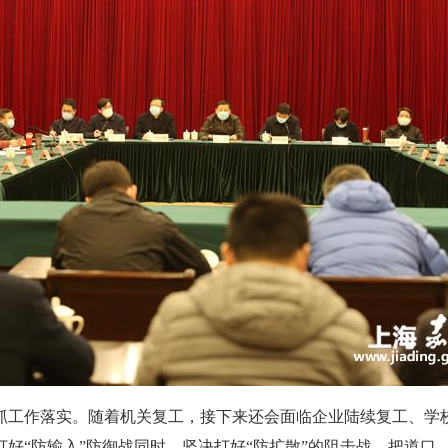
工作落实。随着机关复工，接下来还会面临企业陆续复工、学校
好“防输入”防御战同时，坚决打好“防扩散”的阻击战。把道口