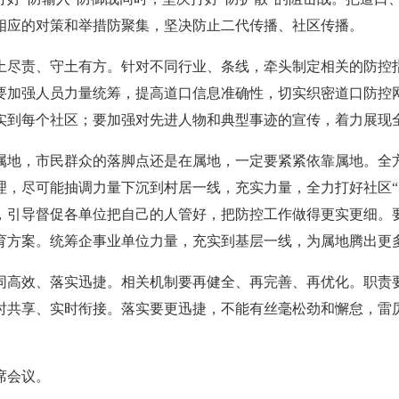
相应的对策和举措防聚集，坚决防止二代传播、社区传播。
尽责、守土有方。针对不同行业、条线，牵头制定相关的防控指
要加强人员力量统筹，提高道口信息准确性，切实织密道口防控
实到每个社区；要加强对先进人物和典型事迹的宣传，着力展现
地，市民群众的落脚点还是在属地，一定要紧紧依靠属地。全方
理，尽可能抽调力量下沉到村居一线，充实力量，全力打好社区“
，引导督促各单位把自己的人管好，把防控工作做得更实更细。
育方案。统筹企事业单位力量，充实到基层一线，为属地腾出更
高效、落实迅捷。相关机制要再健全、再完善、再优化。职责要
时共享、实时衔接。落实要更迅捷，不能有丝毫松劲和懈怠，雷
席会议。